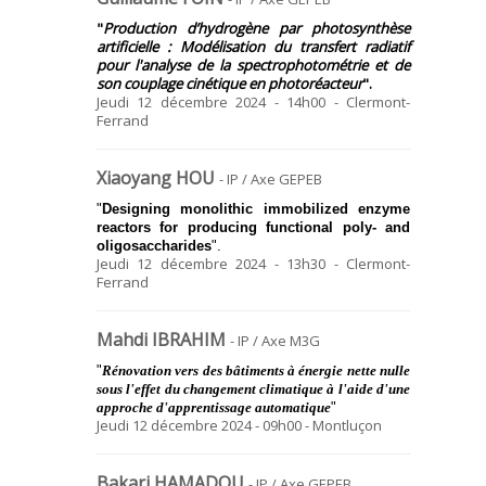
"
Production d’hydrogène par photosynthèse
artificielle : Modélisation du transfert radiatif
pour l'analyse de la spectrophotométrie et de
son couplage cinétique en photoréacteur
".
Jeudi 12 décembre 2024 - 14h00 - Clermont-
Ferrand
Xiaoyang HOU
- IP / Axe GEPEB
"
Designing monolithic immobilized enzyme
reactors for producing functional poly- and
oligosaccharides
".
Jeudi 12 décembre 2024 - 13h30 - Clermont-
Ferrand
Mahdi IBRAHIM
- IP / Axe M3G
"
Rénovation vers des bâtiments à énergie nette nulle
sous l'effet du changement climatique à l'aide d'une
approche d'apprentissage automatique
"
Jeudi 12 décembre 2024 - 09h00 - Montluçon
Bakari HAMADOU
- IP / Axe GEPEB