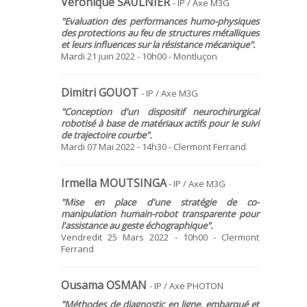
Véronique SAULNIER
- IP / Axe M3G
"Evaluation des performances humo-physiques
des protections au feu de structures métalliques
et leurs influences sur la résistance mécanique".
Mardi 21 juin 2022 - 10h00 - Montluçon
Dimitri GOUOT
- IP / Axe M3G
"Conception d'un dispositif neurochirurgical
robotisé à base de matériaux actifs pour le suivi
de trajectoire courbe".
Mardi 07 Mai 2022 - 14h30 - Clermont Ferrand
Irmella MOUTSINGA
- IP / Axe M3G
"Mise en place d'une stratégie de co-
manipulation humain-robot transparente pour
l'assistance au geste échographique
".
Vendredit 25 Mars 2022 - 10h00 - Clermont
Ferrand
Ousama OSMAN
- IP / Axe PHOTON
"Méthodes de diagnostic en ligne, embarqué et