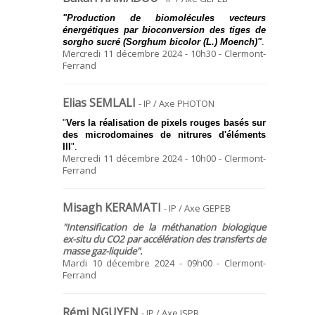
"Production de biomolécules vecteurs
énergétiques par bioconversion des tiges de
sorgho sucré (Sorghum bicolor (L.) Moench)
"
.
Mercredi 11 décembre 2024 - 10h30 - Clermont-
Ferrand
Elias SEMLALI
- IP / Axe PHOTON
"
Vers la réalisation de pixels rouges basés sur
des microdomaines de nitrures d'éléments
III
".
Mercredi 11 décembre 2024 - 10h00 - Clermont-
Ferrand
Misagh KERAMATI
- IP / Axe GEPEB
"
Intensification de la méthanation biologique
ex-situ du CO
2
par accélération des transferts de
masse gaz-liquide
".
Mardi 10 décembre 2024 - 09h00 - Clermont-
Ferrand
Rémi NGUYEN
- IP / Axe ISPR