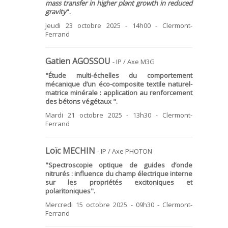
mass transfer in higher plant growth in reduced
gravity
".
Jeudi 23 octobre 2025 - 14h00 - Clermont-
Ferrand
Gatien AGOSSOU
- IP / Axe M3G
"
Étude multi-échelles du comportement
mécanique d’un éco-composite textile naturel-
matrice minérale : application au renforcement
des bétons végétaux ".
Mardi 21 octobre 2025 - 13h30 - Clermont-
Ferrand
Loïc MECHIN
- IP / Axe PHOTON
"
Spectroscopie optique de guides d’onde
nitrurés : influence du champ électrique interne
sur les propriétés excitoniques et
polaritoniques
".
Mercredi 15 octobre 2025 - 09h30 - Clermont-
Ferrand