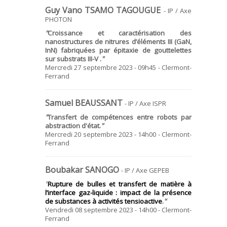
Guy Vano TSAMO TAGOUGUE
- IP / Axe
PHOTON
"
Croissance et caractérisation des
nanostructures de nitrures d’éléments III (GaN,
InN) fabriquées par épitaxie de gouttelettes
sur substrats III-V .
"
Mercredi 27 septembre 2023 - 09h45 - Clermont-
Ferrand
Samuel BEAUSSANT
- IP / Axe ISPR
"
Transfert de compétences entre robots par
abstraction d'état.
"
Mercredi 20 septembre 2023 - 14h00 - Clermont-
Ferrand
Boubakar SANOGO
- IP / Axe GEPEB
"
Rupture de bulles et transfert de matière à
l’interface gaz-liquide : impact de la présence
de substances à activités tensioactive
.
"
Vendredi 08 septembre 2023 - 14h00 - Clermont-
Ferrand