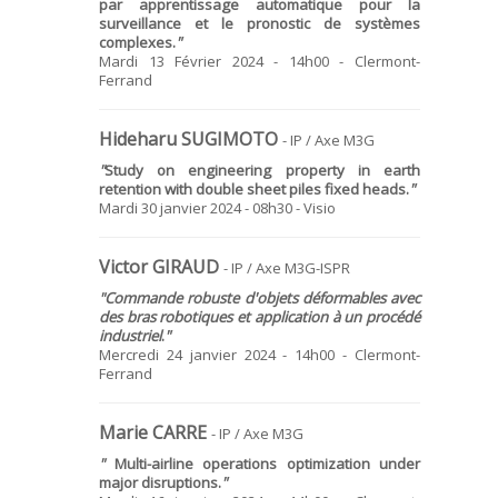
par apprentissage automatique pour la
surveillance et le pronostic de systèmes
complexes.
"
Mardi 13 Février 2024 - 14h00 - Clermont-
Ferrand
Hideharu SUGIMOTO
- IP / Axe M3G
"
Study on engineering property in earth
retention with double sheet piles fixed heads.
"
Mardi 30 janvier 2024 - 08h30 - Visio
Victor GIRAUD
- IP / Axe M3G-ISPR
"
Commande robuste d'objets déformables avec
des bras robotiques et application à un procédé
industriel
.
"
Mercredi 24 janvier 2024 - 14h00 - Clermont-
Ferrand
Marie CARRE
- IP / Axe M3G
"
Multi-airline operations optimization under
major disruptions.
"