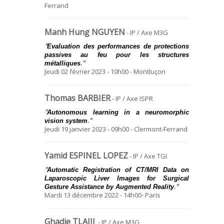
Ferrand
Manh Hung NGUYEN
- IP / Axe M3G
"
Evaluation des performances de protections
passives au feu pour les structures
.
"
métalliques
Jeudi 02 février 2023 - 10h00 - Montluçon
Thomas BARBIER
- IP / Axe ISPR
"
Autonomous learning in a neuromorphic
.
"
vision system
Jeudi 19 janvier 2023 - 09h00 - Clermont-Ferrand
Yamid ESPINEL LOPEZ
- IP / Axe TGI
"
Automatic Registration of CT/MRI Data on
Laparoscopic Liver Images for Surgical
.
"
Gesture Assistance by Augmented Reality
Mardi 13 décembre 2022 - 14h00- Paris
Ghadie TLAIJI
- IP / Axe M3G