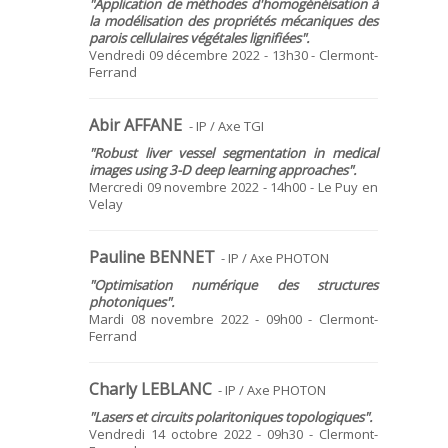
"Application de méthodes d'homogénéisation à
la modélisation des propriétés mécaniques des
parois cellulaires végétales lignifiées".
Vendredi 09 décembre 2022 - 13h30 - Clermont-
Ferrand
Abir AFFANE
- IP / Axe TGI
"
Robust liver vessel segmentation in
medical
images using 3-D deep learning
approaches
".
Mercredi 09 novembre 2022 - 14h00 - Le Puy en
Velay
Pauline BENNET
- IP / Axe PHOTON
"Optimisation numérique des structures
photoniques".
Mardi 08 novembre 2022 - 09h00 - Clermont-
Ferrand
Charly LEBLANC
- IP / Axe PHOTON
"Lasers et circuits polaritoniques topologiques".
Vendredi 14 octobre 2022 - 09h30 - Clermont-