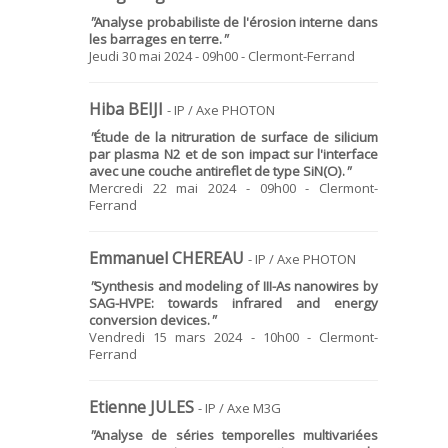
"
Analyse probabiliste de l'érosion interne dans
les barrages en terre.
"
Jeudi 30 mai 2024 - 09h00 - Clermont-Ferrand
Hiba BEIJI
- IP / Axe PHOTON
"
Étude de la nitruration de surface de silicium
par plasma N2 et de son impact sur l'interface
avec une couche antireflet de type SiN(O)
.
"
Mercredi 22 mai 2024 - 09h00 - Clermont-
Ferrand
Emmanuel CHEREAU
- IP / Axe PHOTON
"
Synthesis and modeling of III-As nanowires by
SAG-HVPE: towards infrared and energy
conversion devices
.
"
Vendredi 15 mars 2024 - 10h00 - Clermont-
Ferrand
Etienne JULES
- IP / Axe M3G
"
Analyse de séries temporelles multivariées