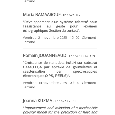
Ferrand
Maria BAMAAROUF
- IP / Axe TGI
"
Développement d'un système robotisé pour
l'assistance au geste pour l'examen
échographique: Gestion du contact".
Vendredi 21 novembre 2025 - 10h00 - Clermont-
Ferrand
Romain JOUANNEAUD
- IP / Axe PHOTON
"Croissance de nanodots InGaN sur substrat
GaAs(111)A par épitaxie de gouttelettes et
caactérisation par spectroscopies
électroniques
".
(XPS, REELS)
Vendredi 14 novembre 2025 - 09h00 - Clermont-
Ferrand
Joanna KUZMA
- IP / Axe GEPEB
"
Improvement and validation of a mechanistic
physical model for the prediction of heat and