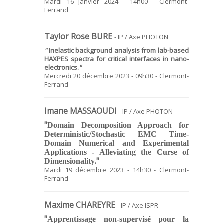
Mardi 16 janvier 2024 - 14h00 - Clermont-
Ferrand
Taylor Rose BURE
- IP / Axe PHOTON
"
Inelastic background analysis from lab-based
HAXPES spectra for critical interfaces in nano-
electronics
.
"
Mercredi 20 décembre 2023 - 09h30 - Clermont-
Ferrand
Imane MASSAOUDI
- IP / Axe PHOTON
"
Domain Decomposition Approach for
Deterministic/Stochastic EMC Time-
Domain Numerical and Experimental
Applications - Alleviating the Curse of
."
Dimensionality
Mardi 19 décembre 2023 - 14h30 - Clermont-
Ferrand
Maxime CHAREYRE
- IP / Axe ISPR
"
Apprentissage non-supervisé pour la