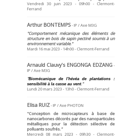
Vendredi 30 juin 2023 - 09h00 - Clermont-
Ferrand
Arthur BONTEMPS
- IP / Axe M3G
"Comportement mécanique des éléments de
structure en bois de sapin pectiné soumis à un
environnement variable
.
"
Mardi 16 mai 2023 - 14h00 - Clermont-Ferrand
Arnauld Clauvy's ENGONGA EDZANG
-
IP / Axe M3G
"
Biomécanique de l'hévéa de plantations :
.
"
sensibilité à la casse au vent
Lundi 20 mars 2023 - 13h0 - Clermont-Ferrand
Elisa RUIZ
- IP / Axe PHOTON
"Conception de microcapteurs à base de
nanocarbones décorés par des nanoparticules
métalliques pour la détection sélective de
polluants soufrés.
"
Mercredi 08 mars 2023 - 09h30 - Clermont-