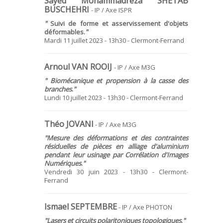
Sayed Mohammadreza SHETAB
BUSCHEHRI
- IP / Axe ISPR
"
Suivi de forme et asservissement d'objets
déformables.
"
Mardi 11 juillet 2023 - 13h30 - Clermont-Ferrand
Arnoul VAN ROOIJ
- IP / Axe M3G
" Biomécanique et propension à la casse des
branches
.
"
Lundi 10 juillet 2023 - 13h30 - Clermont-Ferrand
Théo JOVANI
- IP / Axe M3G
"Mesure des déformations et des contraintes
résiduelles de pièces en alliage d'aluminium
pendant leur usinage par Corrélation d'Images
Numériques
.
"
Vendredi 30 juin 2023 - 13h30 - Clermont-
Ferrand
Ismael SEPTEMBRE
- IP / Axe PHOTON
"Lasers et circuits polaritoniques topologiques
.
"