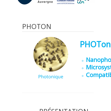
PHOTON
PHOToni
Nanophot
Microsys
Compatib