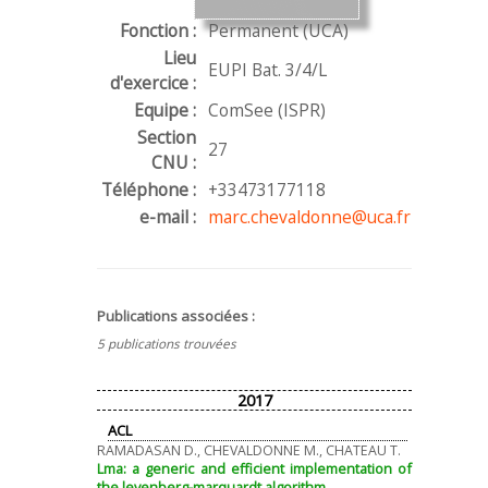
Fonction :
Permanent (UCA)
Lieu
EUPI Bat. 3/4/L
d'exercice :
Equipe :
ComSee (ISPR)
Section
27
CNU :
Téléphone :
+33473177118
e-mail :
marc.chevaldonne@uca.fr
Publications associées :
5 publications trouvées
2017
ACL
RAMADASAN D., CHEVALDONNE M., CHATEAU T.
Lma: a generic and efficient implementation of
the levenberg-marquardt algorithm