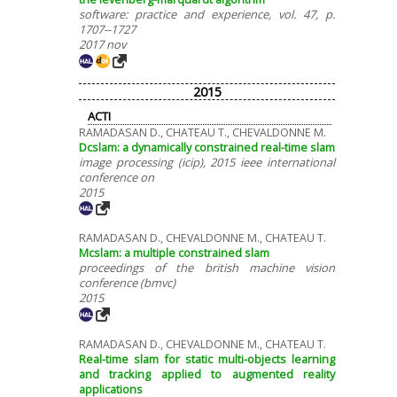
software: practice and experience, vol. 47, p.
1707--1727
2017 nov
2015
ACTI
RAMADASAN D., CHATEAU T., CHEVALDONNE M.
Dcslam: a dynamically constrained real-time slam
image processing (icip), 2015 ieee international
conference on
2015
RAMADASAN D., CHEVALDONNE M., CHATEAU T.
Mcslam: a multiple constrained slam
proceedings of the british machine vision
conference (bmvc)
2015
RAMADASAN D., CHEVALDONNE M., CHATEAU T.
Real-time slam for static multi-objects learning
and tracking applied to augmented reality
applications