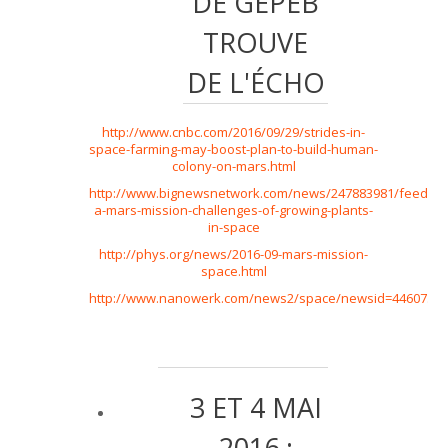
DE GEPEB
TROUVE
DE L'ÉCHO
http://www.cnbc.com/2016/09/29/strides-in-
space-farming-may-boost-plan-to-build-human-
colony-on-mars.html
http://www.bignewsnetwork.com/news/247883981/feeding
a-mars-mission-challenges-of-growing-plants-
in-space
http://phys.org/news/2016-09-mars-mission-
space.html
http://www.nanowerk.com/news2/space/newsid=44607.ph
3 ET 4 MAI
2016 :