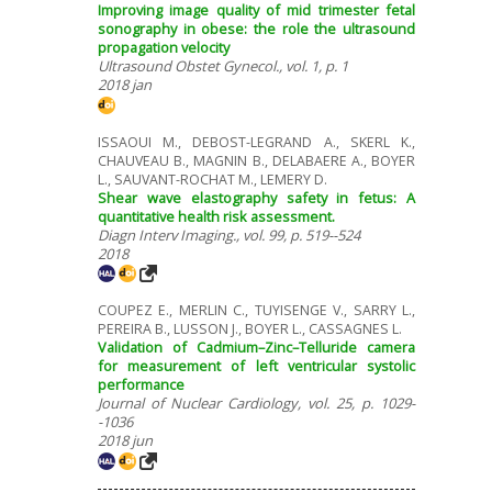
Improving image quality of mid trimester fetal
sonography in obese: the role the ultrasound
propagation velocity
Ultrasound Obstet Gynecol., vol. 1, p. 1
2018 jan
ISSAOUI M., DEBOST-LEGRAND A., SKERL K.,
CHAUVEAU B., MAGNIN B., DELABAERE A., BOYER
L., SAUVANT-ROCHAT M., LEMERY D.
Shear wave elastography safety in fetus: A
quantitative health risk assessment.
Diagn Interv Imaging., vol. 99, p. 519--524
2018
COUPEZ E., MERLIN C., TUYISENGE V., SARRY L.,
PEREIRA B., LUSSON J., BOYER L., CASSAGNES L.
Validation of Cadmium–Zinc–Telluride camera
for measurement of left ventricular systolic
performance
Journal of Nuclear Cardiology, vol. 25, p. 1029-
-1036
2018 jun