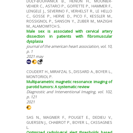
DULY-BOUHANICK B., HENON H., MOUNIER-
VEHIER C., ASTARCI P., GOFFETTE P., HAMMER F.,
LENGELE J., SEVERINO F., VERHELST R., LE HELLO
C., GOSSE P., HERVE D., PICO F., KESSLER M.,
ROSSIGNOL P., SANSON Y., ZUBER M., MAZIGHI
M., ALAMOWITCH S.
Male sex is associated with cervical artery
dissection in patients with fibromuscular
dysplasia
journal of the american heart association, vol. 10,
p. 1
2021 may
COUDERT H., MIRAFZAL S., DISSARD A., BOYER L.,
MONTORIOL P.
Multiparametric magnetic resonance imaging of
parotid tumors: A systematic review
Diagnostic and Interventional Imaging, vol. 102,
p. 121
2021
SAS N., MAGNIER F., POUGET E., DEDIEU V.,
GUERSEN J., CHABROT P., BOYER L., CASSAGNES
L.
Optimized radiological alert thresholds based