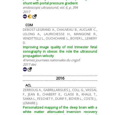
shunt with portal pressure gradient
endoscopic ultrasound, vol. 6, p. 394
2017
COM
DEBOST-LEGRAND A., CHAUVEAU B., AUCLAIR C.,
LELONG A., LAURICHESSE H., MANGIONE R.,
VENDITTELLI L., OUCHCHANE L., BOYER L., LEMERY
D.
Improving image quality of mid trimester fetal
sonography in obese: the role the ultrasound
propagation velocity
41emes journees nationales du cngof.
2017 dec
2016
ACL
ZERROUG A., GABRILLARGUES J., COLL G., VASSAL
F., JEAN B., CHABERT E., CLAISE B., KHALIL T.,
SAKKA L., FESCHET F., DURIF F., BOYER L., COSTE J.,
LEMAIRE J.
Personalized mapping of the deep brain with a
white matter attenuated inversion recovery