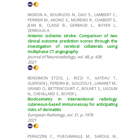
NIGRON A., BOURGOIS N., DAO S., LAMBERT C.,
PERRIER M., AKONO S., MORENO R., CHABERT E.,
JEAN B., CLAISE B., GERBAUD L., BOYER L.,
ZERROUG A.
Anterior ischemic stroke: Comparison of two
clinical outcome prediction scores through the
investigation of cerebral collaterals using
multiphase CT angiography
Journal of Neuroradiology, vol. 48, p. 438
2021
BENSIMON ETZOL J., RIZZI Y., GATEAU T.,
GUERSEN J., PEREIRA B., GOUZOU E., LANARET M.,
GRAND O., BETTENCOURT C., BOUVET S., UGOLIN
N., CHEVILLARD S., BOYER L.
Biodosimetry in interventional radiology:
cutaneous-based immunoassay for anticipating
risks of dermatitis
European Radiology, vol. 31, p. 7476
2021
PERAZZINI C., PUECHMAILLE M., SAROUL N.,