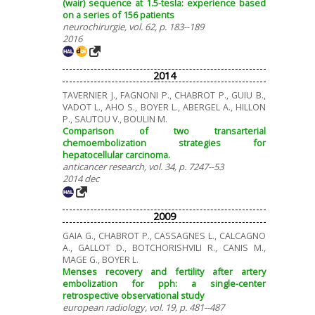
(wair) sequence at 1.5-tesla: experience based
on a series of 156 patients
neurochirurgie, vol. 62, p. 183--189
2016
2014
TAVERNIER J., FAGNONI P., CHABROT P., GUIU B.,
VADOT L., AHO S., BOYER L., ABERGEL A., HILLON
P., SAUTOU V., BOULIN M.
Comparison of two transarterial
chemoembolization strategies for
hepatocellular carcinoma.
anticancer research, vol. 34, p. 7247--53
2014 dec
2009
GAIA G., CHABROT P., CASSAGNES L., CALCAGNO
A., GALLOT D., BOTCHORISHVILI R., CANIS M.,
MAGE G., BOYER L.
Menses recovery and fertility after artery
embolization for pph: a single-center
retrospective observational study
european radiology, vol. 19, p. 481--487