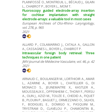
PLAINFOSSÉ O., MONTREUIL L., BÉCAUD J., GILAIN
L., CHABROT P., BOYER L., MOM T.
Fluoroscopy guided electrode-array insertion
for cochlear implantation with straight
electrode-arrays: a valuable tool in most cases
European Archives of Oto-Rhino- Laryngology,
vol. 278, p. 965
2021
ALLARD P., COLAMARINO J., CATALA A., GALLON
A., CASSAGNES L., BOYER L., CHABROT P.
Intravascular foreign body retrieval: Three
techniques in one patient
JMV-Journal de Médecine Vasculaire, vol. 46, p. 42
2021
ARNAUD C., BOULANGER M., LORTHIOIR A., AMAR
L., AZARINE A., BOYER L., CHATELLIER G., DI
MONACO S., JEUNEMAITRE X., KASTLER A.,
MOUSSEAUX E., OPPENHEIM C., THONY F., PERSU
A., OLIN J., AZIZI M., TOUZE E., CHEDID A., FIQUET
B., PLOUIN P., BAGUET J., ORMEZZANO O., SILHOL
F., BODIGUEL E., DOMIGO V., PASQUINI M.,
TRYSTRAM D., CLAVELOU P., CHAMONTIN B.,