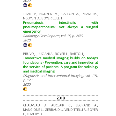
2020
THAN V., NGUYEN M., GALLON A., PHAM M.,
NGUYEN D., BOYER L., LE T.
Pneumatosis intestinalis with
pneumoperitoneum: Not always a surgical
emergency
Radiology Case Reports, vol. 15, p. 2459
2020
PRUVO J., LUCIANI A., BOYER L., BARTOLI J.
Tomorrow’s medical imaging builds on today’s
foundations - Prevention, care and innovation at
the service of patients: A program for radiology
and medical imaging
Diagnostic and Interventional Imaging, vol. 101,
p. 123
2020
2018
CHAUVEAU B., AUCLAIR C., LEGRAND A.,
MANGIONE L., GERBAUD L., VENDITTELLI F., BOYER
L., LEMERY D.