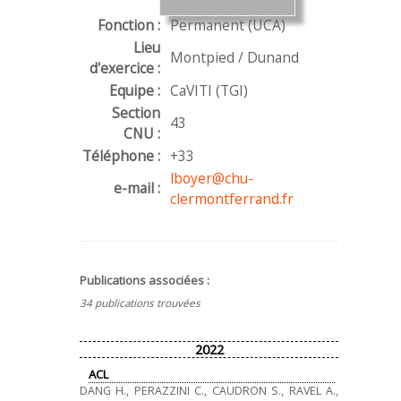
Fonction :
Permanent (UCA)
Lieu
Montpied / Dunand
d'exercice :
Equipe :
CaVITI (TGI)
Section
43
CNU :
Téléphone :
+33
lboyer@chu-
e-mail :
clermontferrand.fr
Publications associées :
34 publications trouvées
2022
ACL
DANG H., PERAZZINI C., CAUDRON S., RAVEL A.,