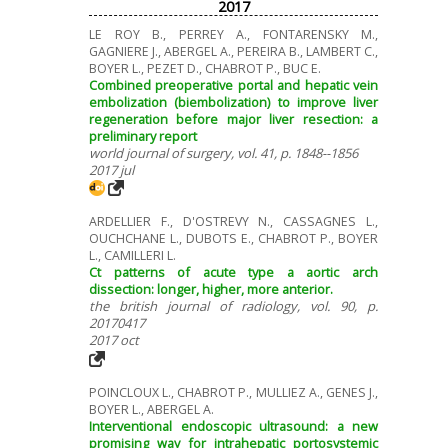
2017
LE ROY B., PERREY A., FONTARENSKY M.,
GAGNIERE J., ABERGEL A., PEREIRA B., LAMBERT C.,
BOYER L., PEZET D., CHABROT P., BUC E.
Combined preoperative portal and hepatic vein
embolization (biembolization) to improve liver
regeneration before major liver resection: a
preliminary report
world journal of surgery, vol. 41, p. 1848--1856
2017 jul
ARDELLIER F., D'OSTREVY N., CASSAGNES L.,
OUCHCHANE L., DUBOTS E., CHABROT P., BOYER
L., CAMILLERI L.
Ct patterns of acute type a aortic arch
dissection: longer, higher, more anterior.
the british journal of radiology, vol. 90, p.
20170417
2017 oct
POINCLOUX L., CHABROT P., MULLIEZ A., GENES J.,
BOYER L., ABERGEL A.
Interventional endoscopic ultrasound: a new
promising way for intrahepatic portosystemic