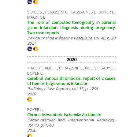
SIDIBE S., PERAZZINI C., CASSAGNES L., BOYER L.,
MAGNIN B.
The role of computed tomography in adrenal
gland infarction diagnosis during pregnancy:
Two case reports
JMV-Journal de Médecine Vasculaire, vol. 46, p. 28
2021
2020
THAO HOANG T., PERAZZINI C., NGO D., SABY C.,
BOYER L.
Cerebral venous thrombosis: report of 2 cases
of hemorrhagic venous infarction
Radiology Case Reports, vol. 15, p. 1295
2020
BOYER L.
Chronic Mesenteric Ischemia: An Update
CardioVascular and Interventional Radiology,
vol. 43, p. 1740
2020