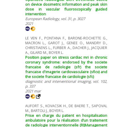
on device dosimetric information and peak skin
dose in vascular fluoroscopically guided
intervention
European Radiology, vol. 31, p. 3027
2021
LE VEN F., PONTANA F., BARONE-ROCHETTE G.,
MACRON L., GAROT J., GENEE O., MANDRY D.,
CHRISTIAENS L., FURBER A., DACHER J., JACQUIER
A., GILARD M., BOYER L.
Position paper on stress cardiac mri in chronic
coronary syndrome: endorsed by the societe
francaise de radiologie (sfr) the societe
francaise d'imagerie cardiovasculaire (sficv) and
the societe francaise de cardiologie (sfc)
diagnostic and interventional imaging, vol. 102,
p. 337
2021 mar
AUFORT S., KOVACSIK H., DE BAERE T., SAPOVAL
M., BARTOLI J., BOYER L.
Prise en charge du patient en hospitalisation
ambulatoire pour la réalisation d’un traitement
de radiologie interventionnelle (RI)Management