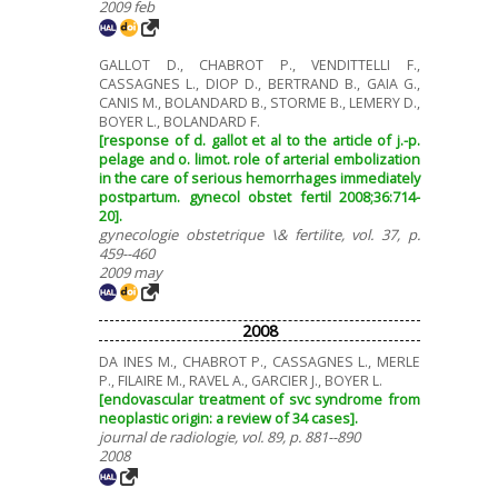
2009 feb
GALLOT D., CHABROT P., VENDITTELLI F.,
CASSAGNES L., DIOP D., BERTRAND B., GAIA G.,
CANIS M., BOLANDARD B., STORME B., LEMERY D.,
BOYER L., BOLANDARD F.
[response of d. gallot et al to the article of j.-p.
pelage and o. limot. role of arterial embolization
in the care of serious hemorrhages immediately
postpartum. gynecol obstet fertil 2008;36:714-
20].
gynecologie obstetrique \& fertilite, vol. 37, p.
459--460
2009 may
2008
DA INES M., CHABROT P., CASSAGNES L., MERLE
P., FILAIRE M., RAVEL A., GARCIER J., BOYER L.
[endovascular treatment of svc syndrome from
neoplastic origin: a review of 34 cases].
journal de radiologie, vol. 89, p. 881--890
2008