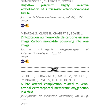
DUMOUSSET E., CHABROT P., BOYER L.
High-flow priapism: Highly selective
embolization of a traumatic arterio-cavernosal
fistula
Journal de Médecine Vasculaire, vol. 47, p. 27
2022
MIRAFZAL S., CLAISE B., CHABERT E., BOYER L.
L’intoxication au monoxyde de carbone en une
image Carbon monoxide poisoning into one
image
Journal d'imagerie diagnostique et
interventionnelle, vol. 5, p. 16
2022
2021
SIDIBE S., PERAZZINI C., GREZE V., NAUDIN J.,
RAMBAUD J., RAVEL A., THIEL H., BOYER L.
A late arterial complication related to veno-
arterial extracorporeal membrane oxygenation
in a child
JMV-Journal de Médecine Vasculaire, vol. 46, p.
197
2021