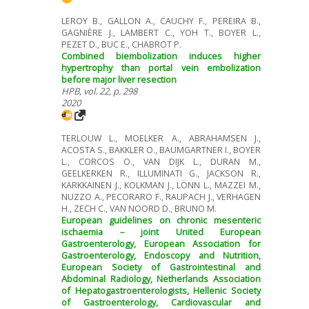
LEROY B., GALLON A., CAUCHY F., PEREIRA B.,
GAGNIÈRE J., LAMBERT C., YOH T., BOYER L.,
PEZET D., BUC E., CHABROT P.
Combined biembolization induces higher
hypertrophy than portal vein embolization
before major liver resection
HPB, vol. 22, p. 298
2020
TERLOUW L., MOELKER A., ABRAHAMSEN J.,
ACOSTA S., BAKKLER O., BAUMGARTNER I., BOYER
L., CORCOS O., VAN DIJK L., DURAN M.,
GEELKERKEN R., ILLUMINATI G., JACKSON R.,
KARKKAINEN J., KOLKMAN J., LÖNN L., MAZZEI M.,
NUZZO A., PECORARO F., RAUPACH J., VERHAGEN
H., ZECH C., VAN NOORD D., BRUNO M.
European guidelines on chronic mesenteric
ischaemia – joint United European
Gastroenterology, European Association for
Gastroenterology, Endoscopy and Nutrition,
European Society of Gastrointestinal and
Abdominal Radiology, Netherlands Association
of Hepatogastroenterologists, Hellenic Society
of Gastroenterology, Cardiovascular and