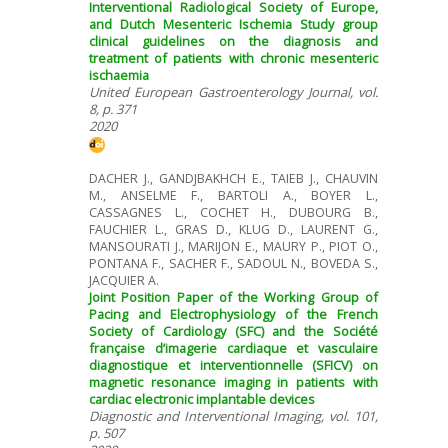
Interventional Radiological Society of Europe,
and Dutch Mesenteric Ischemia Study group
clinical guidelines on the diagnosis and
treatment of patients with chronic mesenteric
ischaemia
United European Gastroenterology Journal, vol.
8, p. 371
2020
DACHER J., GANDJBAKHCH E., TAIEB J., CHAUVIN
M., ANSELME F., BARTOLI A., BOYER L.,
CASSAGNES L., COCHET H., DUBOURG B.,
FAUCHIER L., GRAS D., KLUG D., LAURENT G.,
MANSOURATI J., MARIJON E., MAURY P., PIOT O.,
PONTANA F., SACHER F., SADOUL N., BOVEDA S.,
JACQUIER A.
Joint Position Paper of the Working Group of
Pacing and Electrophysiology of the French
Society of Cardiology (SFC) and the Société
française d’imagerie cardiaque et vasculaire
diagnostique et interventionnelle (SFICV) on
magnetic resonance imaging in patients with
cardiac electronic implantable devices
Diagnostic and Interventional Imaging, vol. 101,
p. 507