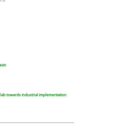
I S.
avin
e lab towards industrial implementation