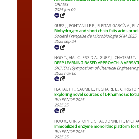
ORASIS
2025 jun 09
GUEZ J., FONTANILLE P., FLEITAS GARCÍA A., EL
Biohydrogen and short chain fatty acids prod
Société Française de Microbiologie SFM 2025
2025 sep 24
NGO T., VIAL C., ESSID A., GUEZ J., CHATEAU T.
DEEP LEARNING-BASED APPROACH: A VERSAT
SICHEM (Symposium of Chemical Engineering 
2025 nov 06
FLAHAUT T., GAUME L., PEGHAIRE E., CHRISTOP
Exploring novel sources of L-Rhamnose: Extrac
9th EPNOE 2025
2025 25
HOU X., CHRISTOPHE G., AUDONNET F., MICHAU
Immobilized enzyme monolithic platform for ta
9th EPNOE 2025
2025 25