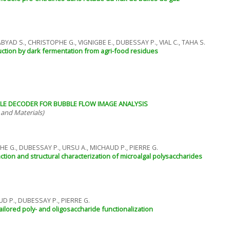
 ABYAD S., CHRISTOPHE G., VIGNIGBE E., DUBESSAY P., VIAL C., TAHA S.
uction by dark fermentation from agri-food residues
ILE DECODER FOR BUBBLE FLOW IMAGE ANALYSIS
and Materials)
HE G., DUBESSAY P., URSU A., MICHAUD P., PIERRE G.
tion and structural characterization of microalgal polysaccharides
D P., DUBESSAY P., PIERRE G.
ilored poly- and oligosaccharide functionalization