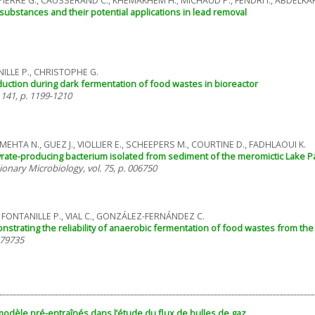
, PIERRE G., CAUSSERAND C., KHEMAKHEM H., MICHAUD P., FENDRI I., ABDELKAF
substances and their potential applications in lead removal
NILLE P., CHRISTOPHE G.
duction during dark fermentation of food wastes in bioreactor
 141, p. 1199-1210
MEHTA N., GUEZ J., VIOLLIER E., SCHEEPERS M., COURTINE D., FADHLAOUI K.
tyrate-producing bacterium isolated from sediment of the meromictic Lake P
ionary Microbiology, vol. 75, p. 006750
, FONTANILLE P., VIAL C., GONZÁLEZ-FERNÁNDEZ C.
onstrating the reliability of anaerobic fermentation of food wastes from th
179735
modèle pré-entraînés dans l’étude du flux de bulles de gaz