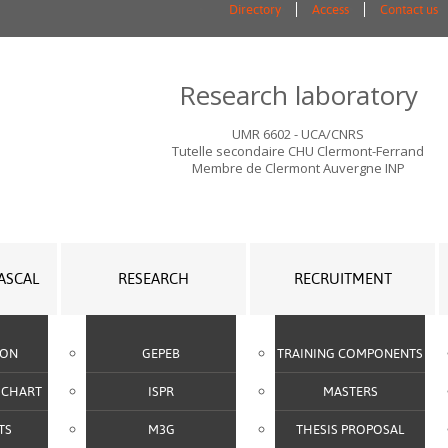
Directory
Access
Contact us
Research laboratory
UMR 6602 - UCA/CNRS
Tutelle secondaire CHU Clermont-Ferrand
Membre de Clermont Auvergne INP
PASCAL
RESEARCH
RECRUITMENT
ION
GEPEB
TRAINING COMPONENTS
 CHART
ISPR
MASTERS
TS
M3G
THESIS PROPOSAL