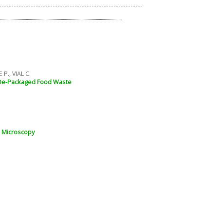
P., VIAL C.
m De-Packaged Food Waste
u Microscopy