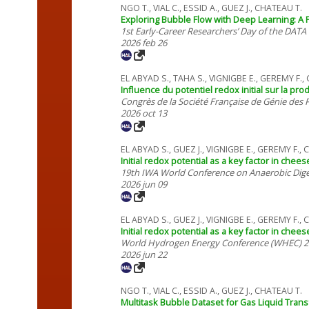
NGO T., VIAL C., ESSID A., GUEZ J., CHATEAU T.
Exploring Bubble Flow with Deep Learning: A 
1st Early-Career Researchers’ Day of the DAT
2026 feb 26
EL ABYAD S., TAHA S., VIGNIGBE E., GEREMY F.,
Influence du potentiel redox initial sur la p
Congrès de la Société Française de Génie des
2026 oct 13
EL ABYAD S., GUEZ J., VIGNIGBE E., GEREMY F.,
Initial redox potential as a key factor in che
19th IWA World Conference on Anaerobic Dig
2026 jun 09
EL ABYAD S., GUEZ J., VIGNIGBE E., GEREMY F.,
Initial redox potential as a key factor in che
World Hydrogen Energy Conference (WHEC) 
2026 jun 22
NGO T., VIAL C., ESSID A., GUEZ J., CHATEAU T.
Multitask Bubble Dataset for Gas Liquid Trans