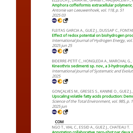
ELLEUCH J., DRIRA M., GHRIBI I., HADJKACEM F.
Amphora coffeiformis extracellular polymeric 
Antonie van Leeuwenhoek, vol. 118, p. 51
2025 03
FLEITAS GARCIA A., GUEZ J., DUSSAP C., FONTA
Effect of redox potential on biohydrogen pro
International Journal of Hydrogen Energy, vol.
2025 jun 25
BIDERRE-PETIT C., HONGLEDA A., MARCHAL G., 
Kineothrix sedimenti sp. nov., a 3-hydroxybu
International Journal of Systematic and Evolut
2025
GONÇALVES M., GRESES S., KANINE O., GUEZ J.
Upscaling volatile fatty acids production: Dem
Science of the Total Environment, vol. 985, p. 
2025 jun
COM
NGO T., VIAL C., ESSID A., GUEZ J., CHATEAU T.
Annotation collaborative zero-shot par deux 