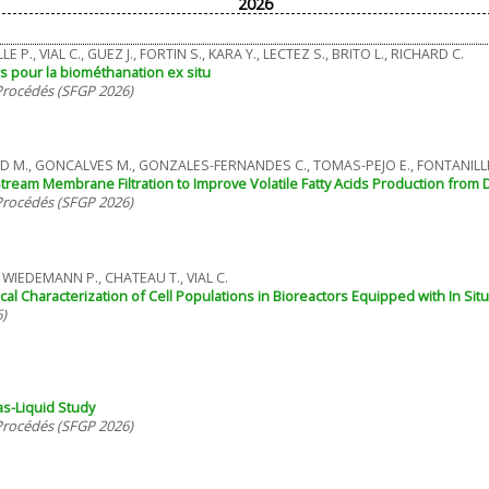
2026
 P., VIAL C., GUEZ J., FORTIN S., KARA Y., LECTEZ S., BRITO L., RICHARD C.
s pour la biométhanation ex situ
 Procédés (SFGP 2026)
AUD M., GONCALVES M., GONZALES-FERNANDES C., TOMAS-PEJO E., FONTANILLE 
tream Membrane Filtration to Improve Volatile Fatty Acids Production fro
 Procédés (SFGP 2026)
., WIEDEMANN P., CHATEAU T., VIAL C.
l Characterization of Cell Populations in Bioreactors Equipped with In Sit
)
s-Liquid Study
 Procédés (SFGP 2026)