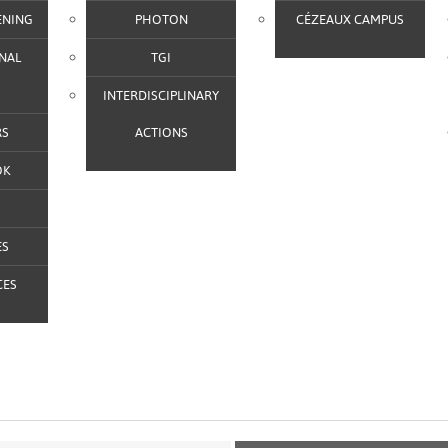
ENING
PHOTON
CÉZEAUX CAMPUS
NAL
TGI
G
INTERDISCIPLINARY
RS
ACTIONS
OK
ES
CES